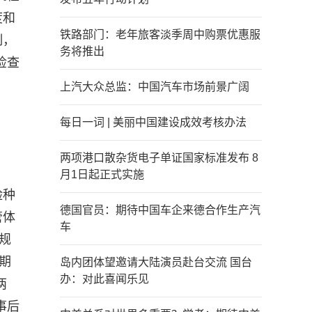
度和
铁路部门：老年旅客淡季周中购票优惠服
制，
务将推出
检查
上汽大众总监：中国汽车市场前景广阔
每日一词 | 美丽中国建设成效考核办法
两项港口散杂货电子单证国家标准发布 8
月1日起正式实施
险种
德国官员：期待中国车企来德合作生产汽
管体
车
规
期
岛内团体望邀请大陆演员赴台交流 国台
办：对此喜闻乐见
两
事后