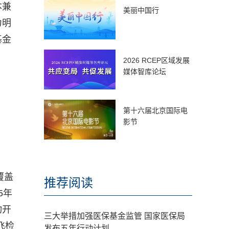
本兼
美丽中国行
力明
基金
2026 RCEP区域发展
媒体智库论坛
第十六届北京国际电
影节
覆盖
推荐阅读
5年
动开
三大举措加强医保基金监管 国家医保局
飞检
发布五年行动计划