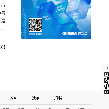
、市
参与
滴灌
治。
芮】
漫画
独家
招聘