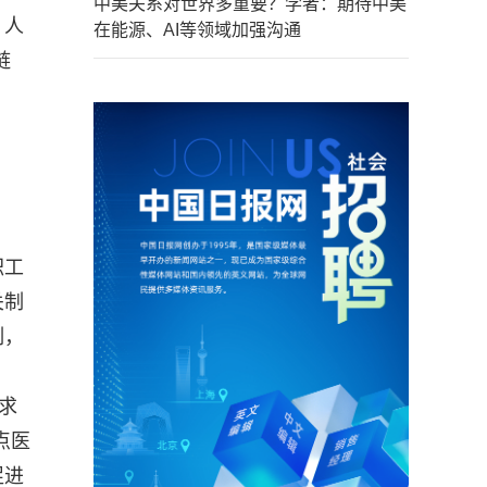
中美关系对世界多重要？学者：期待中美
、人
在能源、AI等领域加强沟通
链
职工
关制
制，
求
点医
促进