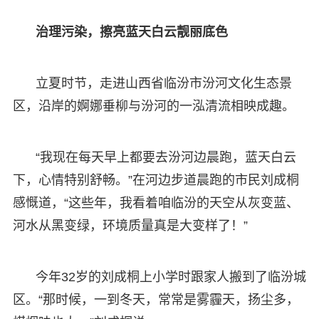
治理污染，擦亮蓝天白云靓丽底色
立夏时节，走进山西省临汾市汾河文化生态景
区，沿岸的婀娜垂柳与汾河的一泓清流相映成趣。
“我现在每天早上都要去汾河边晨跑，蓝天白云
下，心情特别舒畅。”在河边步道晨跑的市民刘成桐
感慨道，“这些年，我看着咱临汾的天空从灰变蓝、
河水从黑变绿，环境质量真是大变样了！”
今年32岁的刘成桐上小学时跟家人搬到了临汾城
区。“那时候，一到冬天，常常是雾霾天，扬尘多，