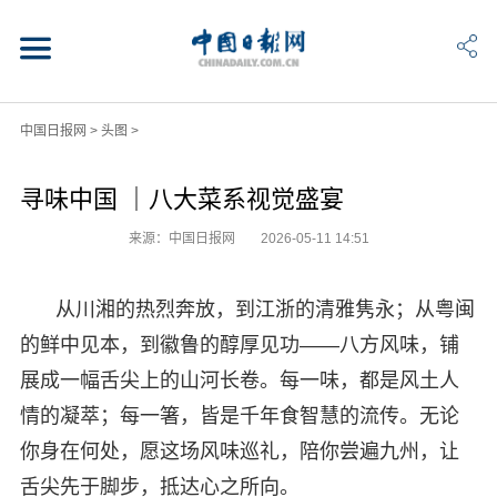
中国日报网
>
头图
>
寻味中国 ｜八大菜系视觉盛宴
来源：中国日报网
2026-05-11 14:51
从川湘的热烈奔放，到江浙的清雅隽永；从粤闽
的鲜中见本，到徽鲁的醇厚见功——八方风味，铺
展成一幅舌尖上的山河长卷。每一味，都是风土人
情的凝萃；每一箸，皆是千年食智慧的流传。无论
你身在何处，愿这场风味巡礼，陪你尝遍九州，让
舌尖先于脚步，抵达心之所向。