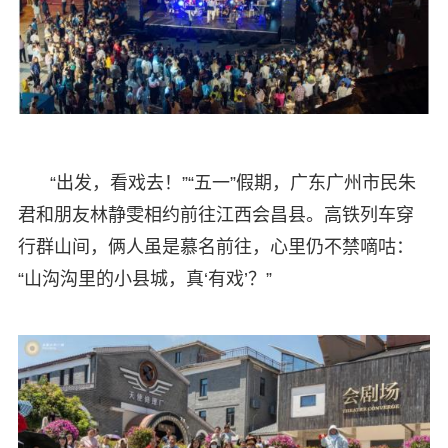
“出发，看戏去！”“五一”假期，广东广州市民朱
君和朋友林静雯相约前往江西会昌县。高铁列车穿
行群山间，俩人虽是慕名前往，心里仍不禁嘀咕：
“山沟沟里的小县城，真‘有戏’？”