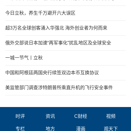
今日立秋，养生千万避开六大误区
超3万名全球创客涌入华强北 海外创业者为何而来
俄外交部说日本加速“再军事化”扰乱地区及全球安全
一城一节气丨立秋
中国和阿根廷两国央行续签双边本币互换协议
美监管部门调查涉特朗普所乘直升机的飞行安全事件
时评
资讯
C财经
视频
专栏
地方
漫画
观天下