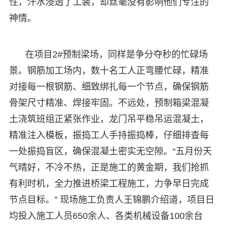
性，汗水浸透了工装，却丝毫没有影响他们专注的
神情。
在项目2#预制梁场，同样是争分夺秒的忙碌场
景。钢筋加工场内，数十名工人正弯腰忙碌，精准
对接每一根钢筋、细致绑扎每一个节点，确保钢筋
骨架尺寸精准、焊接牢固。不远处，预制箱梁混凝
土浇筑班组正紧张作业，龙门吊平稳吊运混凝土，
精准注入模板，振捣工人手持振捣棒，仔细排查每
一处振捣盲区，确保混凝土密实无空隙。“五月份天
气晴好，不冷不热，正是施工的黄金期，我们抢抓
有利时机，全力推进桥梁工程施工，力争早日完成
节点目标。” 现场施工负责人王锦鹏介绍道，项目日
均投入施工人员650余人、各类机械设备100余台