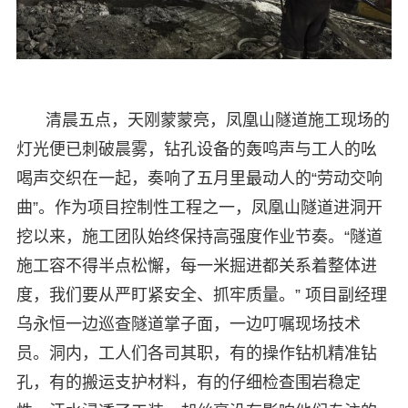
清晨五点，天刚蒙蒙亮，凤凰山隧道施工现场的
灯光便已刺破晨雾，钻孔设备的轰鸣声与工人的吆
喝声交织在一起，奏响了五月里最动人的“劳动交响
曲”。作为项目控制性工程之一，凤凰山隧道进洞开
挖以来，施工团队始终保持高强度作业节奏。“隧道
施工容不得半点松懈，每一米掘进都关系着整体进
度，我们要从严盯紧安全、抓牢质量。” 项目副经理
乌永恒一边巡查隧道掌子面，一边叮嘱现场技术
员。洞内，工人们各司其职，有的操作钻机精准钻
孔，有的搬运支护材料，有的仔细检查围岩稳定