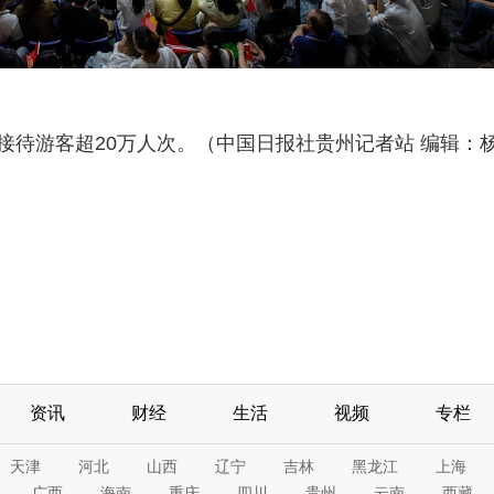
接待游客超20万人次。（中国日报社贵州记者站 编辑：
资讯
财经
生活
视频
专栏
天津
河北
山西
辽宁
吉林
黑龙江
上海
广西
海南
重庆
四川
贵州
云南
西藏