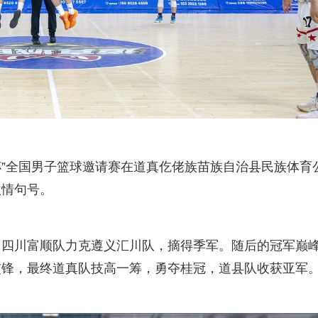
菌菇杯”全国男子篮球邀请赛在道真仡佬族苗族自治县民族体育
激情句号。
，四川富顺队力克遵义汇川队，摘得季军。随后的冠军巅
交锋，最终道真队技高一筹，勇夺桂冠，道县队收获亚军