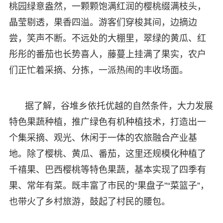
桃园绿意盎然，一颗颗饱满红润的樱桃缀满枝头，
晶莹剔透，果香四溢。游客们穿梭其间，边摘边
尝，笑声不断。不远处的大棚里，翠绿的黄瓜、红
彤彤的番茄也长势喜人，藤蔓上挂满了果实，农户
们正忙着采摘、分拣，一派热闹的丰收场面。
据了解，谷堆乡依托优越的自然条件，大力发展
特色果蔬种植，推广绿色有机种植技术，打造出一
个集采摘、观光、休闲于一体的农旅融合产业基
地。除了樱桃、黄瓜、番茄，这里还规模化种植了
千禧果、巴西樱桃等特色果蔬，基本实现了四季有
果、常年有菜。既丰富了市民的“果盘子”“菜篮子”，
也带火了乡村旅游，鼓起了村民的腰包。