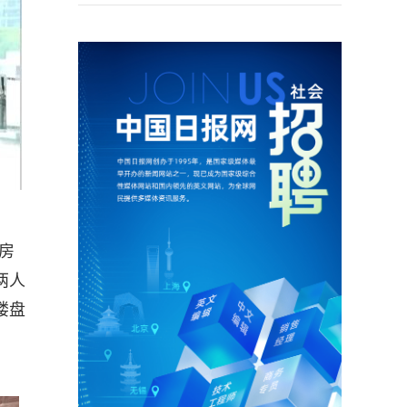
房
两人
楼盘