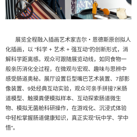
展览全程融入插画艺术家吉尔・恩德斯原创拟人
化插画，以 "科学 + 艺术 + 强互动"的创新形式，消
解科学距离感。观众可跟随展览动线，如同食物一
般亲历消化全过程，在微观与宏观、趣味与思辨中
感受肠道奥秘。展厅设置巨型嘴巴艺术装置、7部影
像装置、9处经典互动实验，观众可亲手拼接7米肠
道模型、触摸粪便模拟样本、互动探索肠道微生
物、模拟无菌舱科研操作，在游戏化、沉浸式体验
中轻松掌握肠道健康知识，真正实现"玩中学、学中
悟"。