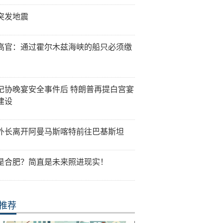
突发地震
高官：通过霍尔木兹海峡的船只必须缴
记协晚宴安全事件后 特朗普再提白宫宴
建设
外长离开阿曼马斯喀特前往巴基斯坦
是合肥？简直是未来照进现实！
推荐