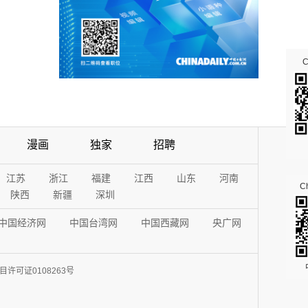
漫画
独家
招聘
江苏
浙江
福建
江西
山东
河南
Ch
陕西
新疆
深圳
中国经济网
中国台湾网
中国西藏网
央广网
许可证0108263号