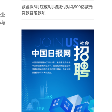
欧盟拟5月底或6月初拨付对乌900亿欧元
贷款首笔款项
茶业
心与