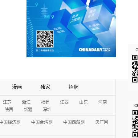
漫画
独家
招聘
江苏
浙江
福建
江西
山东
河南
Ch
陕西
新疆
深圳
中国经济网
中国台湾网
中国西藏网
央广网