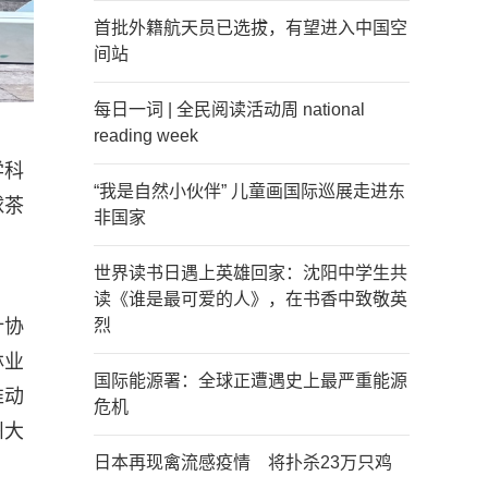
首批外籍航天员已选拔，有望进入中国空
间站
每日一词 | 全民阅读活动周 national
reading week
学科
“我是自然小伙伴” 儿童画国际巡展走进东
球茶
非国家
世界读书日遇上英雄回家：沈阳中学生共
读《谁是最可爱的人》，在书香中致敬英
叶协
烈
林业
国际能源署：全球正遭遇史上最严重能源
推动
危机
州大
日本再现禽流感疫情 将扑杀23万只鸡