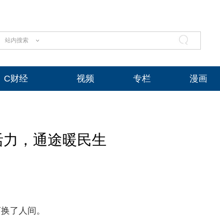
站内搜索
C财经
视频
专栏
漫画
活力，通途暖民生
河换了人间。