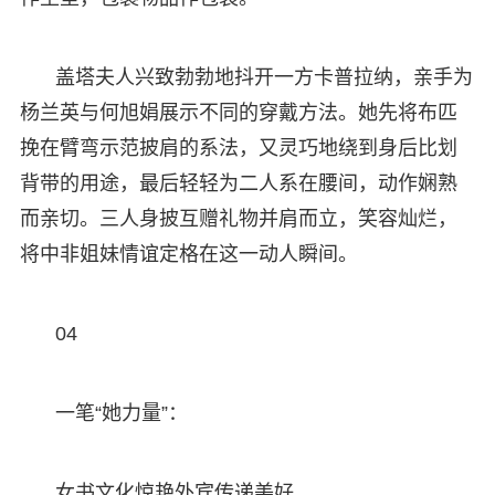
盖塔夫人兴致勃勃地抖开一方卡普拉纳，亲手为
杨兰英与何旭娟展示不同的穿戴方法。她先将布匹
挽在臂弯示范披肩的系法，又灵巧地绕到身后比划
背带的用途，最后轻轻为二人系在腰间，动作娴熟
而亲切。三人身披互赠礼物并肩而立，笑容灿烂，
将中非姐妹情谊定格在这一动人瞬间。
04
一笔“她力量”：
女书文化惊艳外宾传递美好