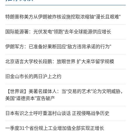
特朗普称美方从伊朗被炸核设施挖取浓缩铀“漫长且艰难”
国际能源署：光伏发电“领跑”去年全球能源供应增长
伊朗军方：已准备好果断回应“敌方违背承诺的行为”
北京语言大学校长段鹏：放眼世界 扩大来华留学规模
旧金山市长的两日沪上之约
【世界说】美著名媒体人：当“交易的艺术”沦为文明威胁，
美国“道德资本”宣告破产
日本有识之士呼吁重温村山谈话 正视侵略战争历史
一季度31个省份规上工业增加值全部实现正增长