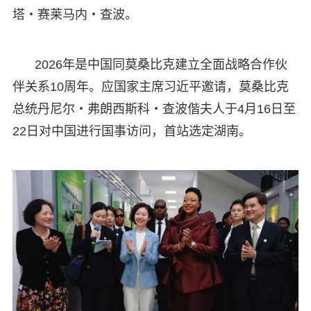
塔・赛莱马内・查波。
2026年是中国同莫桑比克建立全面战略合作伙
伴关系10周年。应国家主席习近平邀请，莫桑比克
总统丹尼尔・弗朗西斯科・查波偕夫人于4月16日至
22日对中国进行国事访问，首站选定湖南。