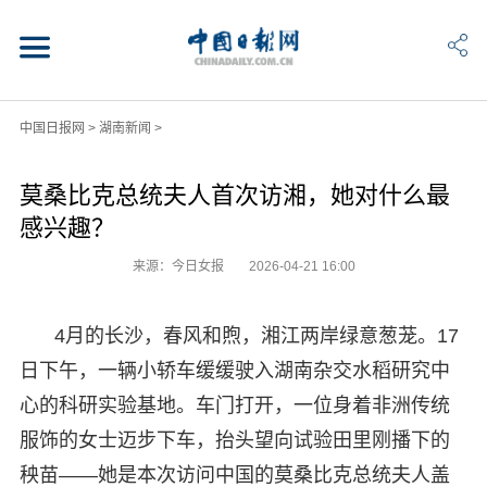
中国日报网
>
湖南新闻
>
莫桑比克总统夫人首次访湘，她对什么最
感兴趣？
来源：今日女报
2026-04-21 16:00
4月的长沙，春风和煦，湘江两岸绿意葱茏。17
日下午，一辆小轿车缓缓驶入湖南杂交水稻研究中
心的科研实验基地。车门打开，一位身着非洲传统
服饰的女士迈步下车，抬头望向试验田里刚播下的
秧苗——她是本次访问中国的莫桑比克总统夫人盖