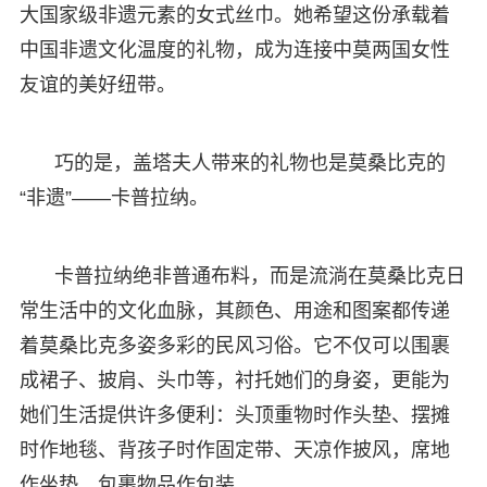
大国家级非遗元素的女式丝巾。她希望这份承载着
中国非遗文化温度的礼物，成为连接中莫两国女性
友谊的美好纽带。
巧的是，盖塔夫人带来的礼物也是莫桑比克的
“非遗”——卡普拉纳。
卡普拉纳绝非普通布料，而是流淌在莫桑比克日
常生活中的文化血脉，其颜色、用途和图案都传递
着莫桑比克多姿多彩的民风习俗。它不仅可以围裹
成裙子、披肩、头巾等，衬托她们的身姿，更能为
她们生活提供许多便利：头顶重物时作‌头垫‌、摆摊
时作‌地毯‌、背孩子时作‌固定带‌、天凉作‌披风‌，席地
作‌坐垫‌，包裹物品作‌包装‌。‌