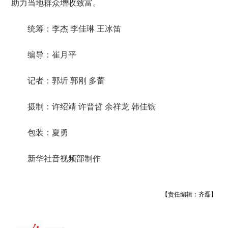
助力当地群众增收致富。
统筹：李杰 李佳琳 王冰笛
编导：崔月平
记者：郭圻 郭刚 多蕾
摄制：许绍靖 许晋哲 余祥龙 韩佳镔
包装：夏勇
新华社音视频部制作
【责任编辑：齐磊】