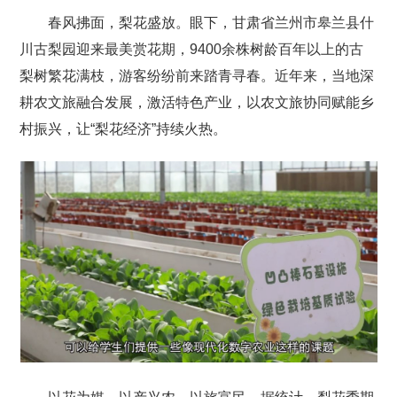
春风拂面，梨花盛放。眼下，甘肃省兰州市皋兰县什
川古梨园迎来最美赏花期，9400余株树龄百年以上的古
梨树繁花满枝，游客纷纷前来踏青寻春。近年来，当地深
耕农文旅融合发展，激活特色产业，以农文旅协同赋能乡
村振兴，让“梨花经济”持续火热。