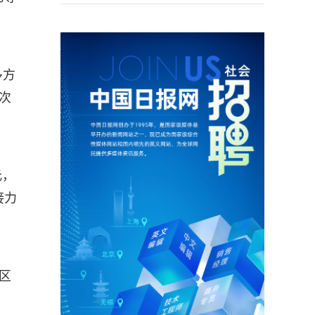
多方
次
元，
接力
区