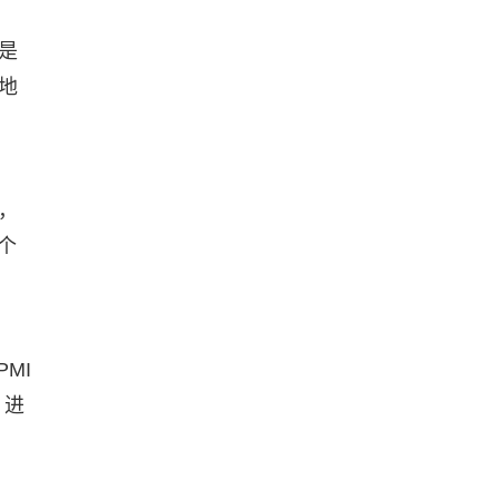
是
地
，
个
MI
、进