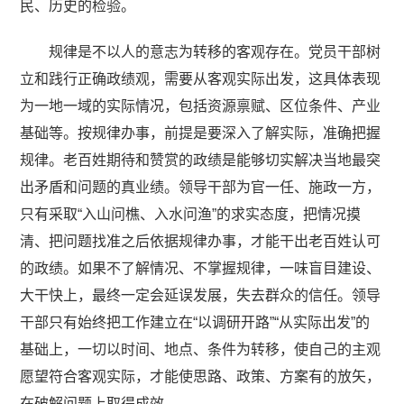
民、历史的检验。
规律是不以人的意志为转移的客观存在。党员干部树
立和践行正确政绩观，需要从客观实际出发，这具体表现
为一地一域的实际情况，包括资源禀赋、区位条件、产业
基础等。按规律办事，前提是要深入了解实际，准确把握
规律。老百姓期待和赞赏的政绩是能够切实解决当地最突
出矛盾和问题的真业绩。领导干部为官一任、施政一方，
只有采取“入山问樵、入水问渔”的求实态度，把情况摸
清、把问题找准之后依据规律办事，才能干出老百姓认可
的政绩。如果不了解情况、不掌握规律，一味盲目建设、
大干快上，最终一定会延误发展，失去群众的信任。领导
干部只有始终把工作建立在“以调研开路”“从实际出发”的
基础上，一切以时间、地点、条件为转移，使自己的主观
愿望符合客观实际，才能使思路、政策、方案有的放矢，
在破解问题上取得成效。