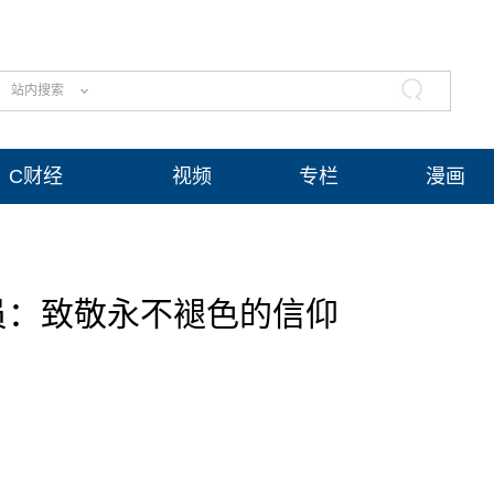
站内搜索
C财经
视频
专栏
漫画
员：致敬永不褪色的信仰