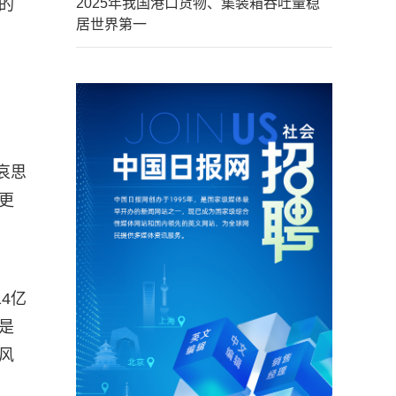
的
2025年我国港口货物、集装箱吞吐量稳
居世界第一
哀思
更
4亿
是
风