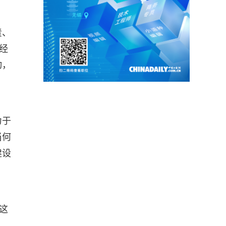
责、
经
动，
力于
当何
建设
这