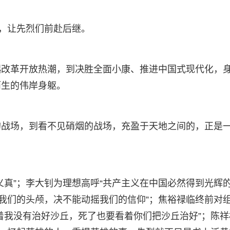
言，让先烈们前赴后继。
起改革开放热潮，到决胜全面小康、推进中国式现代化，
而生的伟岸身躯。
的战场，到看不见硝烟的战场，充盈于天地之间的，正是
义真”；李大钊为理想高呼“共产主义在中国必然得到光辉
下我们的头颅，决不能动摇我们的信仰”；焦裕禄临终前对
着我没有治好沙丘，死了也要看着你们把沙丘治好”；陈祥