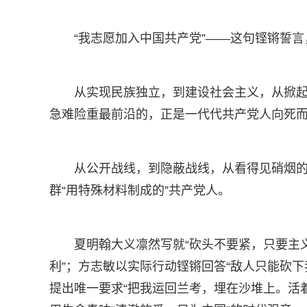
“我志愿加入中国共产党”——这句铿锵誓
从实现民族独立，到建设社会主义，从掀
急难险重最前沿的，正是一代代共产党人向死
从公开战线，到隐蔽战线，从看得见硝烟
群“用特殊材料制成的”共产党人。
夏明翰大义凛然写就“砍头不要紧，只要主
利”；方志敏以实际行动铿锵回答“敌人只能砍
提出唯一要求“把我运回兰考，埋在沙堆上。活