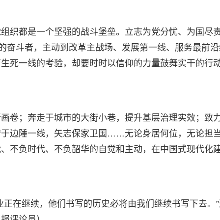
党组织都是一个坚强的战斗堡垒。立志为党分忧、为国尽
难的奋斗者，主动到改革主战场、发展第一线、服务最前沿
历生死一线的考验，却要时时以信仰的力量鼓舞实干的行
新画卷；奔走于城市的大街小巷，提升基层治理实效；致
守于边陲一线，矢志保家卫国……无论身居何位，无论担
我、不负时代、不负韶华的自觉和主动，在中国式现代化
业正在继续，他们书写的历史必将由我们继续书写下去。”
日报评论员）