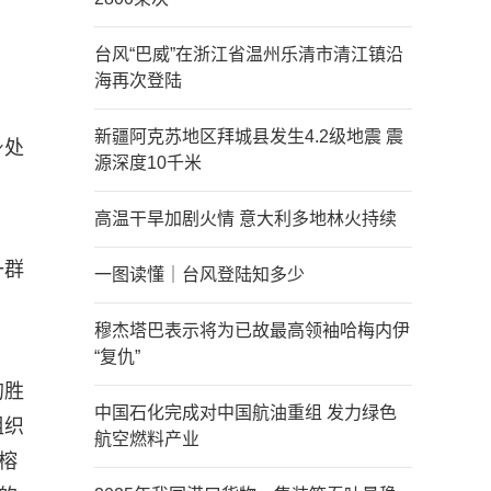
台风“巴威”在浙江省温州乐清市清江镇沿
海再次登陆
新疆阿克苏地区拜城县发生4.2级地震 震
身处
源深度10千米
高温干旱加剧火情 意大利多地林火持续
一群
一图读懂｜台风登陆知多少
穆杰塔巴表示将为已故最高领袖哈梅内伊
“复仇”
的胜
中国石化完成对中国航油重组 发力绿色
组织
航空燃料产业
榕