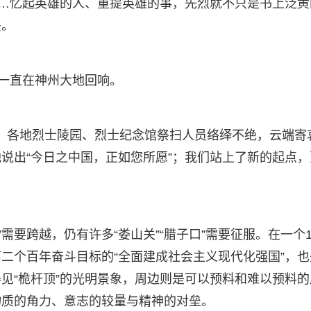
……忆起英雄的人、重提英雄的事，先烈就不只是书上泛黄
头。
，一直在神州大地回响。
模型，各地烈士陵园、烈士纪念馆祭扫人员络绎不绝，云端寄
说出“今日之中国，正如您所愿”；我们站上了新的起点，
”需要跨越，仍有许多“娄山关”“腊子口”需要征服。在一个1
二个百年奋斗目标的“全面建成社会主义现代化强国”，也
见“桅杆顶”的光明景象，周边则是可以预料和难以预料的
物质的角力、意志的较量与精神的对垒。