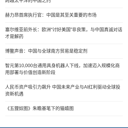
跨越太平洋的中国之约
赫力昂首席执行官：中国是其至关重要的市场
塞尔维亚前外长：欧洲“讨好美国”非良策，与中国真诚对话
才是解药
博鳌声音：中国与全球南方贸易是稳定剂
智元第10,000台通用具身机器人下线，加速迈入规模化商
用部署与价值创造新阶段
人民币资产吸引力飙升 中国未来产业与AI红利驱动全球投
资新机遇
《五狸奴图》朱瞻基笔下的猫嬉图