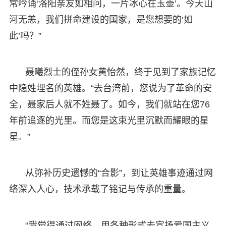
常吟诵‘洛阳亲友如相问，一片冰心在玉壶’。今天山
河无恙，我们拼命建设的国家，是您想要的‘如
此’吗？”
聂曦烈士的侄孙女黄怡然，终于见到了家族记忆
中隐姓埋名的英雄。“去台湾前，您说为了革命的安
全，聂家后人就不姓聂了。如今，我们就站在您76
年前追逐的光里。而您是这束光里沉默而耀眼的星
星。”
从弥补历史遗憾的“合影”，到让英雄事迹通过网
络深入人心，技术承载了铭记与传承的重量。
“我觉得通过网络，用各种形式去宣扬爱国主义