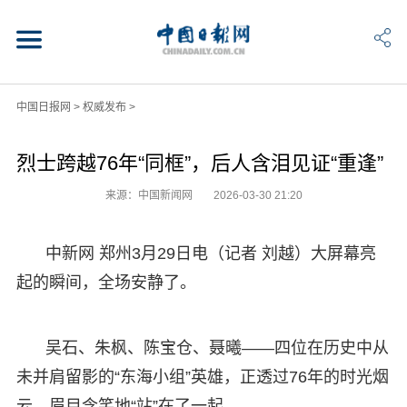
中国日报网
>
权威发布
>
烈士跨越76年“同框”，后人含泪见证“重逢”
来源：中国新闻网
2026-03-30 21:20
中新网 郑州3月29日电（记者 刘越）大屏幕亮
起的瞬间，全场安静了。
吴石、朱枫、陈宝仓、聂曦——四位在历史中从
未并肩留影的“东海小组”英雄，正透过76年的时光烟
云，眉目含笑地“站”在了一起。