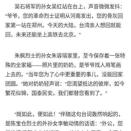
吴石将军的孙女吴红站在台上，声音微微发抖：
“爷爷，您的革命烈士证明从河南发出，您的骨灰回
家第一站在郑州。今天的大陆，台湾亲人想回就能
回，未来还能坐上高铁去北京。”
朱枫烈士的孙女朱容瑢家里，至今保存着一张特
殊的全家福——照片里的奶奶，是爷爷找人用笔画
上去的。“当年您为了心中更重要的事儿，没能回家
团圆。”她对奶奶轻声说：“您渴望抵达的彼岸，如今
繁花似锦，国泰民安。我们都替您看到了。”
“既如此，便如此！”伴随这句台词轰然响起的，
是陈宝仓烈士的外孙女李敏动情的话语：“外公，您