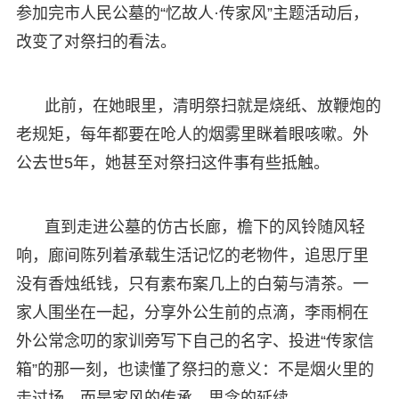
参加完市人民公墓的“忆故人·传家风”主题活动后，
改变了对祭扫的看法。
此前，在她眼里，清明祭扫就是烧纸、放鞭炮的
老规矩，每年都要在呛人的烟雾里眯着眼咳嗽。外
公去世5年，她甚至对祭扫这件事有些抵触。
直到走进公墓的仿古长廊，檐下的风铃随风轻
响，廊间陈列着承载生活记忆的老物件，追思厅里
没有香烛纸钱，只有素布案几上的白菊与清茶。一
家人围坐在一起，分享外公生前的点滴，李雨桐在
外公常念叨的家训旁写下自己的名字、投进“传家信
箱”的那一刻，也读懂了祭扫的意义：不是烟火里的
走过场，而是家风的传承、思念的延续。