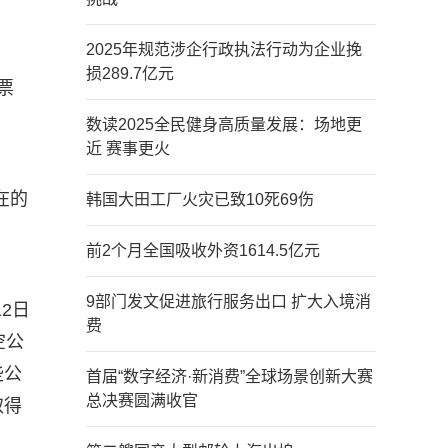
2025年规范涉企行政执法行动为企业挽
损289.7亿元
票
数读2025全民健身高质量发展：场地更
近 赛事更火
在的
韩国大田工厂火灾已致10死69伤
前2个月全国吸收外资1614.5亿元
9部门发文促进旅行服务出口 扩大入境消
2日
费
空公
些公
首届“数字经济·新消费”全球场景创新大赛
总决赛圆满收官
取得