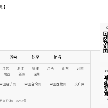
思】
漫画
独家
招聘
江苏
浙江
福建
江西
山东
河南
Ch
陕西
新疆
深圳
中国经济网
中国台湾网
中国西藏网
央广网
许可证0108263号