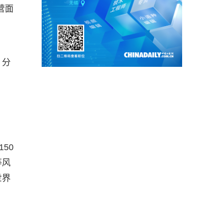
营面
，分
50
等风
世界