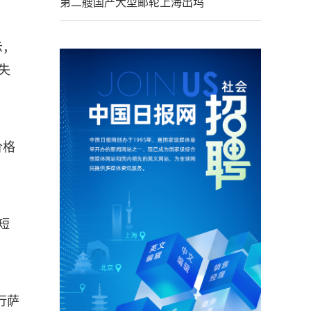
第二艘国产大型邮轮上海出坞
示，
失
价格
短
行萨