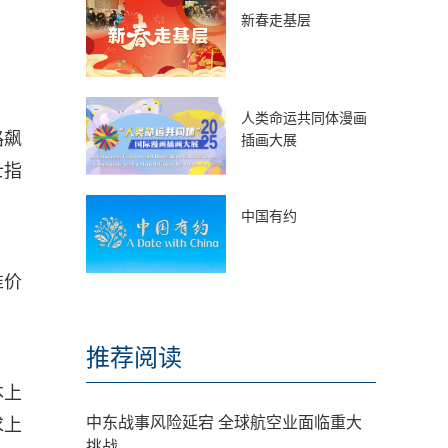
新春走基层
人类命运共同体漫画
路飙
插画大展
士指
中国有约
准价
推荐阅读
本上
中东战事风险延宕 全球航空业面临重大
求上
挑战