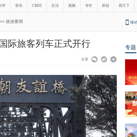
时评
资讯
C财经
生活
视频
专栏
原创
观天下
>>
旅游要闻
移
国际旅客列车正式开行
专题
分享