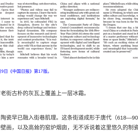
3月9日《中国日报》第17版。
官老街古朴的灰瓦上覆盖上一层冰霜。
瓷早已融入街巷肌理。这条街道成形于唐代（618—90
的壁画，以及高耸的窑炉烟囱，无不诉说着这里悠久的制