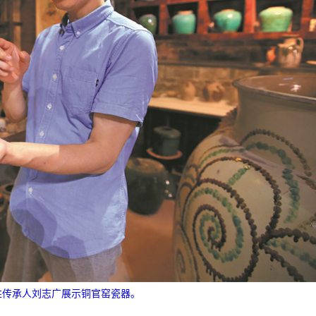
性传承人刘志广展示铜官窑瓷器。