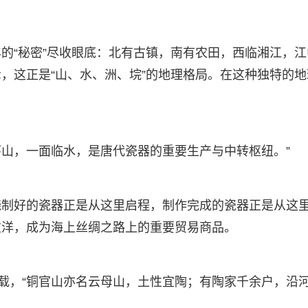
的“秘密”尽收眼底：北有古镇，南有农田，西临湘江，江
，这正是“山、水、洲、垸”的地理格局。在这种独特的地
。
环山，一面临水，是唐代瓷器的重要生产与中转枢纽。”
烧制好的瓷器正是从这里启程，制作完成的瓷器正是从这
重洋，成为海上丝绸之路上的重要贸易商品。
》记载，“铜官山亦名云母山，土性宜陶；有陶家千余户，沿