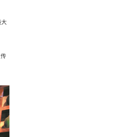
最大
性传