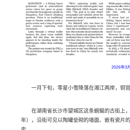
2026年
一月下旬，零星小雪降落在湘江两岸，铜
在湖南省长沙市望城区这条蜿蜒的古街上，陶
年），沿街可见以陶罐垒砌的墙面、嵌有瓷片
史。