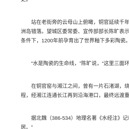
站在老街旁的云母山上俯瞰，铜官延续千年
洲岛错落。望城区委常委、宣传部部长陈旷表示
条件下，1200年前孕育出了世界釉下多彩陶瓷
“水是陶瓷的生命线，”陈旷说，“这里三面
在铜官窑与湘江之间，曾有一片石渚湖，
程，经湘江连通长江再到沿海港口，最终远渡
据北魏（386-534）地理名著《水经注
居。”