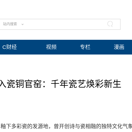
站内搜索
C财经
视频
专栏
漫画
入瓷铜官窑：千年瓷艺焕彩新生
界釉下多彩瓷的发源地，曾开创诗与瓷相融的独特文化气