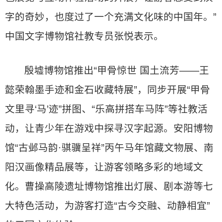
字的奇妙，也度过了一个充满文化味的中国年。”
中国文字博物馆社教专员张悦表示。
殷墟博物馆推出“甲骨惊世 国土流芳——王
懿荣翰墨手迹和金石收藏特展”，同步开展“甲骨
文里寻‘马’迹”拼图、“乐高拼搭车马阵”等社教活
动，让青少年在游戏中探寻汉字起源。安阳博物
馆“古邺马韵·骐骥呈祥”丙午马年馆藏文物展、南
阳汉画像精品展等，让游客领略多彩的地域文
化。曹操高陵遗址博物馆推出灯展、剧本游等七
大特色活动，为游客打造“古今交融、动静相宜”