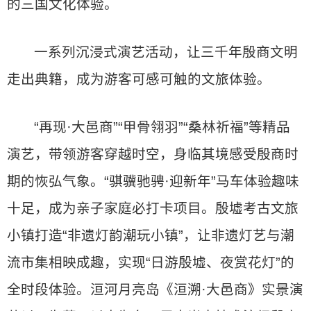
的三国文化体验。
一系列沉浸式演艺活动，让三千年殷商文明
走出典籍，成为游客可感可触的文旅体验。
“再现·大邑商”“甲骨翎羽”“桑林祈福”等精品
演艺，带领游客穿越时空，身临其境感受殷商时
期的恢弘气象。“骐骥驰骋·迎新年”马车体验趣味
十足，成为亲子家庭必打卡项目。殷墟考古文旅
小镇打造“非遗灯韵潮玩小镇”，让非遗灯艺与潮
流市集相映成趣，实现“日游殷墟、夜赏花灯”的
全时段体验。洹河月亮岛《洹溯·大邑商》实景演