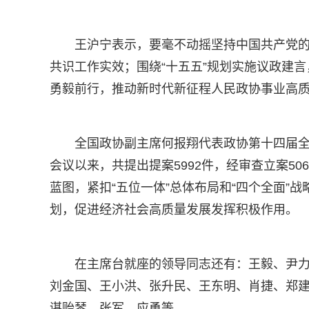
王沪宁表示，要毫不动摇坚持中国共产党
共识工作实效；围绕“十五五”规划实施议政建
勇毅前行，推动新时代新征程人民政协事业高
全国政协副主席何报翔代表政协第十四届
会议以来，共提出提案5992件，经审查立案5
蓝图，紧扣“五位一体”总体布局和“四个全面”
划，促进经济社会高质量发展发挥积极作用。
在主席台就座的领导同志还有：王毅、尹
刘金国、王小洪、张升民、王东明、肖捷、郑建
谌贻琴、张军、应勇等。