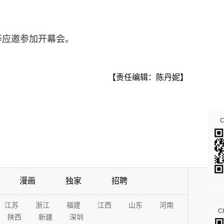
等应邀参加开幕会。
【责任编辑：陈丹妮】
漫画
独家
招聘
江苏
浙江
福建
江西
山东
河南
Ch
陕西
新疆
深圳