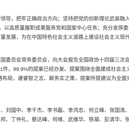
的领导，把牢正确政治方向；坚持把党的创新理论武装融
言，以高质量履职成果服务党和国家中心任务；充分发挥
质量发展，为在中国特色社会主义道路上建设社会主义现
全国委员会常务委员会，向大会报告全国政协十四届三次
061件，99.9%的提案已经办复。提案围绕全面建成社
战略布局，建睿智之言、献务实之策，提案所提建议为全面完
力、刘国中、李干杰、李书磊、李鸿忠、何立峰、张国清
邦、丁仲礼、蔡达峰、何维、武维华、铁凝、彭清华、张