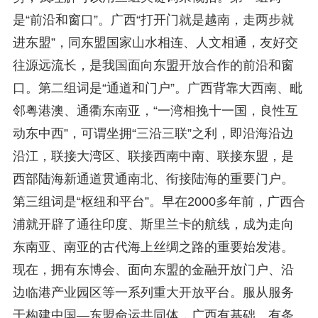
是“前沿和窗口”。广西“打开门就是越南，走两步就
进东盟”，同东盟国家山水相连、人文相通，友好交
往源远流长，是我国面向东盟开放合作的前沿和窗
口。第二组词是“通道和门户”。广西背靠大西南、毗
邻粤港澳、通衢东南亚，“一湾相挽十一国，良性互
动东中西”，可谓坐拥“三沿三联”之利，即沿海沿边
沿江，联接大湾区、联接西南中南、联接东盟，是
西部陆海新通道贯通南北、衔接陆海的重要门户。
第三组词是“枢纽和平台”。早在2000多年前，广西合
浦就开辟了通往印度、斯里兰卡的航线，成为走向
东南亚、南亚的古代海上丝绸之路的重要始发港。
现在，拥有东博会、面向东盟的金融开放门户、沿
边临港产业园区等一系列重大开放平台。服从服务
于构建中国—东盟命运共同体，广西有基础、有条