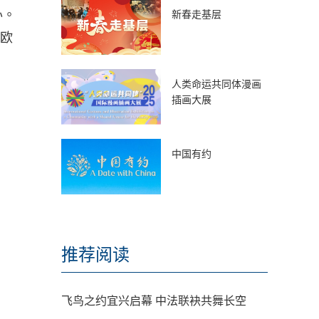
办。
新春走基层
展欧
人类命运共同体漫画
插画大展
中国有约
推荐阅读
飞鸟之约宜兴启幕 中法联袂共舞长空