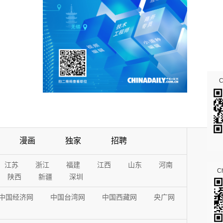
漫画
独家
招聘
江苏
浙江
福建
江西
山东
河南
Ch
陕西
新疆
深圳
中国经济网
中国台湾网
中国西藏网
央广网