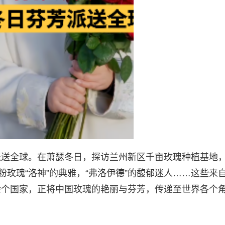
派送全球。在萧瑟冬日，探访兰州新区千亩玫瑰种植基地
粉玫瑰“洛神”的典雅，“弗洛伊德”的馥郁迷人……这些来
余个国家，正将中国玫瑰的艳丽与芬芳，传递至世界各个