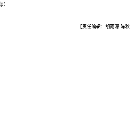
濛）
【责任编辑：胡雨濛 陈