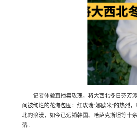
记者体验直播卖玫瑰，将大西北冬日芬芳
间被绚烂的花海包围：红玫瑰“娜欧米”的热烈，
北的浪漫，如今已远销韩国、哈萨克斯坦等十
落。