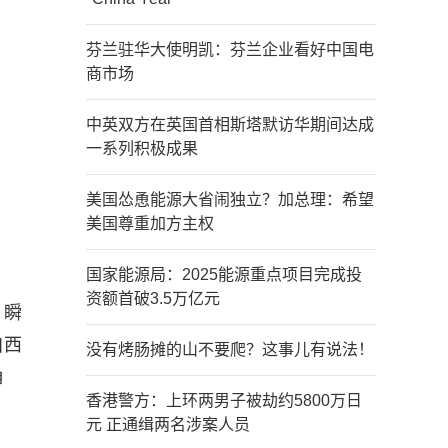
芬兰驻华大使明凯：芬兰企业看好中国电
商市场
中英双方在英国首相斯塔默访华期间达成
一系列积极成果
美国怂恿能源大省闹独立？加总理：希望
美国尊重加方主权
国家能源局：2025能源重点项目完成投
资额首破3.5万亿元
，瞬
自西
没有烤肠摊的山不要爬？这事儿有说法！
角
香港警方：上环两男子被劫约5800万日
元 正通缉两名涉案人员