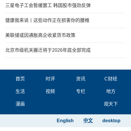
三星电子工会暂缓罢工 韩国股市强劲反弹
健康我来说丨这些动作正在损害你的腰椎
美联储或因通胀高企收紧货币政策
北京市级机关搬迁将于2026年底全部完成
首页
时评
资讯
C财经
生活
视频
专栏
地方
漫画
观天下
English
中文
desktop