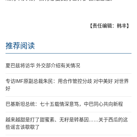
【责任编辑：韩丰】
推荐阅读
夏巴兹将访华 外交部介绍有关情况
专访IMF原副总裁朱民：用合作管控分歧 对中美好 对世界
好
巴基斯坦总统：七十五载情深意笃，中巴同心共向新程
越来越甜是打了甜蜜素、无籽是转基因……关于西瓜的这
些谣言该歇歇了