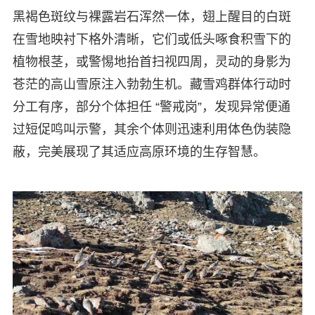
黑褐色斑纹与裸露岩石浑然一体，翅上醒目的白斑
在雪地映衬下格外清晰，它们或低头啄食积雪下的
植物根茎，或警惕地抬首扫视四周，灵动的身影为
苍茫的高山雪原注入勃勃生机。藏雪鸡群体行动时
分工有序，部分个体担任 “警戒岗”，发现异常便通
过短促鸣叫示警，其余个体则迅速利用体色伪装隐
蔽，完美展现了其适应高原环境的生存智慧。