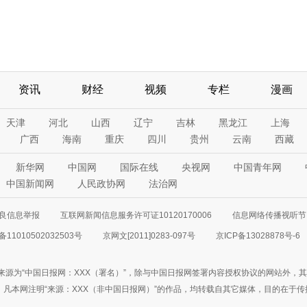
资讯
财经
视频
专栏
漫画
天津
河北
山西
辽宁
吉林
黑龙江
上海
广西
海南
重庆
四川
贵州
云南
西藏
新华网
中国网
国际在线
央视网
中国青年网
中国新闻网
人民政协网
法治网
良信息举报
互联网新闻信息服务许可证10120170006
信息网络传播视听节目
11010502032503号
京网文[2011]0283-097号
京ICP备13028878号-6
来源为“中国日报网：XXX（署名）”，除与中国日报网签署内容授权协议的网站外，
77联系；凡本网注明“来源：XXX（非中国日报网）”的作品，均转载自其它媒体，目的