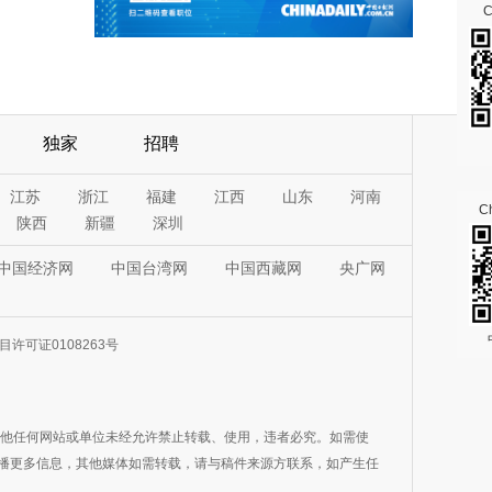
独家
招聘
江苏
浙江
福建
江西
山东
河南
Ch
陕西
新疆
深圳
中国经济网
中国台湾网
中国西藏网
央广网
许可证0108263号
其他任何网站或单位未经允许禁止转载、使用，违者必究。如需使
在于传播更多信息，其他媒体如需转载，请与稿件来源方联系，如产生任