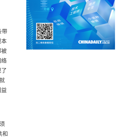
条带
根本
都被
网络
现了
就
利益
须
共和