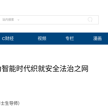
站内搜索
C财经
视频
专栏
漫画
为智能时代织就安全法治之网
士生导师‌）