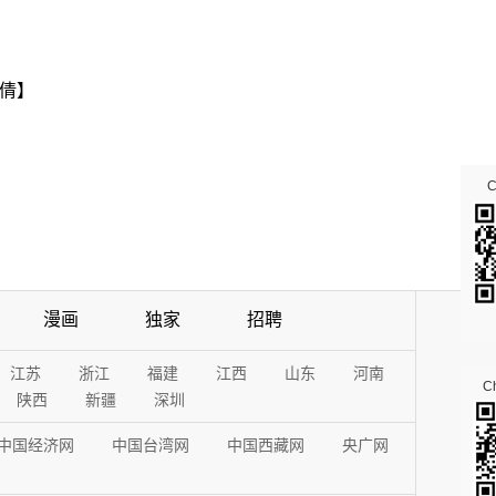
倩】
漫画
独家
招聘
江苏
浙江
福建
江西
山东
河南
Ch
陕西
新疆
深圳
中国经济网
中国台湾网
中国西藏网
央广网