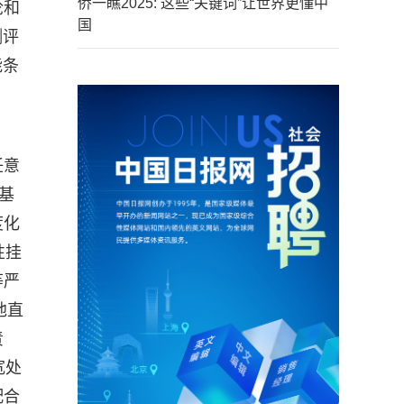
侨一瞧2025: 这些“关键词”让世界更懂中
论和
国
测评
能条
任意
基
度化
性挂
等严
他直
责
宽处
配合