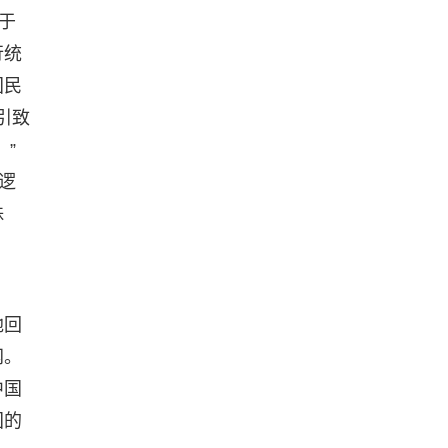
于
行统
国民
引致
”
逻
殊
地回
网。
中国
国的