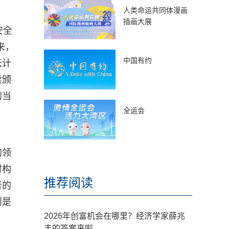
人类命运共同体漫画
插画大展
安全
来，
中国有约
云计
续颁
的当
全运会
的领
时构
推荐阅读
者的
则是
2026年创富机会在哪里？经济学家薛兆
丰的答案来啦