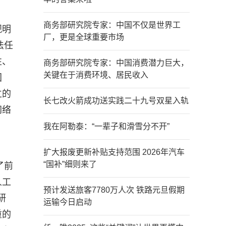
商务部研究院专家：中国不仅是世界工
观明
厂，更是全球重要市场
法任
性、
商务部研究院专家：中国消费潜力巨大，
关键在于消费环境、居民收入
国
立的
长七改火箭成功送实践二十九号双星入轨
网络
我在阿勒泰：“一辈子和滑雪分不开”
扩大报废更新补贴支持范围 2026年汽车
“国补”细则来了
了前
人工
预计发送旅客7780万人次 铁路元旦假期
研
运输今日启动
重的