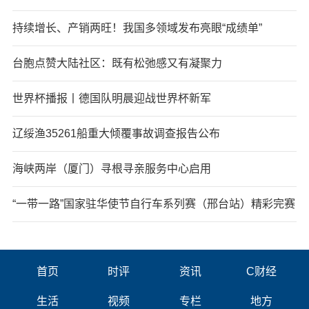
持续增长、产销两旺！我国多领域发布亮眼“成绩单”
台胞点赞大陆社区：既有松弛感又有凝聚力
世界杯播报丨德国队明晨迎战世界杯新军
辽绥渔35261船重大倾覆事故调查报告公布
海峡两岸（厦门）寻根寻亲服务中心启用
“一带一路”国家驻华使节自行车系列赛（邢台站）精彩完赛
首页
时评
资讯
C财经
生活
视频
专栏
地方