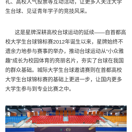
礼、高校人气投票等互动活动，让更多人关注大学
生台球、见证青年学子的竞技风采。
这是星牌深耕高校台球运动的延续——自首都高
校大学生台球锦标赛2012年诞生以来，星牌始终不
遗余力地参与赛事的举办，推动台球运动从“小众雅
趣”成长为校园体育的亮丽名片，夯实了台球在我国
的群众基础。城际大学生台球邀请赛则在首都高校
大学生台球锦标赛的基础上更进一步，让国内更多
大学生参与到专业比赛之中。