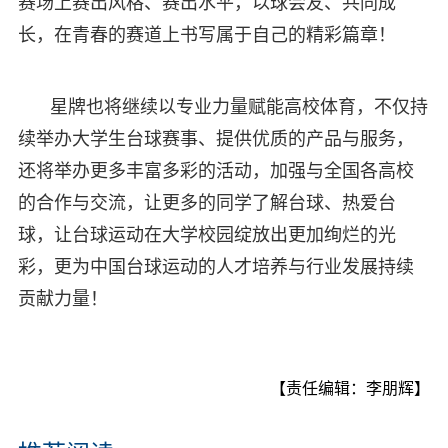
赛场上赛出风格、赛出水平，以球会友、共同成
长，在青春的赛道上书写属于自己的精彩篇章！
星牌也将继续以专业力量赋能高校体育，不仅持
续举办大学生台球赛事、提供优质的产品与服务，
还将举办更多丰富多彩的活动，加强与全国各高校
的合作与交流，让更多的同学了解台球、热爱台
球，让台球运动在大学校园绽放出更加绚烂的光
彩，更为中国台球运动的人才培养与行业发展持续
贡献力量！
【责任编辑：李朋辉】