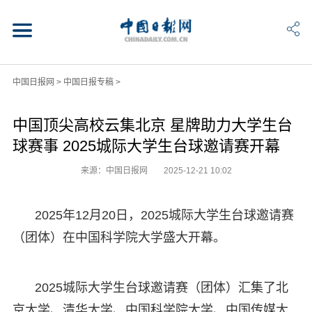
中国日报网
>
中国日报专稿
>
中国顶尖高校云集北京 星牌助力大学生台
球赛事 2025城际大学生台球邀请赛开幕
来源：中国日报网
2025-12-21 10:02
2025年12月20日，2025城际大学生台球邀请赛
（团体）在中国科学院大学盛大开幕。
2025城际大学生台球邀请赛（团体）汇集了北
京大学、清华大学、中国科学院大学、中国传媒大