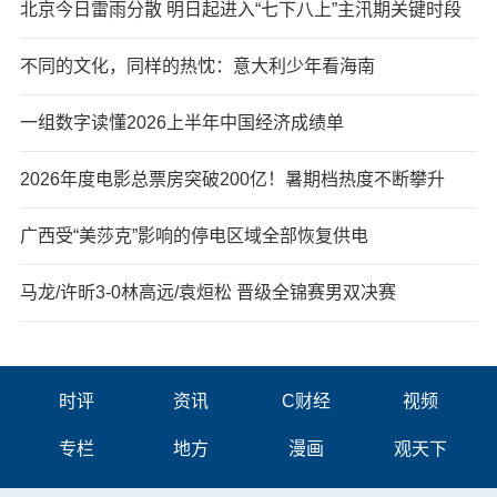
北京今日雷雨分散 明日起进入“七下八上”主汛期关键时段
不同的文化，同样的热忱：意大利少年看海南
一组数字读懂2026上半年中国经济成绩单
2026年度电影总票房突破200亿！暑期档热度不断攀升
广西受“美莎克”影响的停电区域全部恢复供电
马龙/许昕3-0林高远/袁烜松 晋级全锦赛男双决赛
时评
资讯
C财经
视频
专栏
地方
漫画
观天下