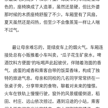
色的，座椅换成了人造革，虽然还是硬，但比外婆
那时候的木质座椅舒服了不少。车厢里有了风扇，
夏天虽然还是闷热，但至少不会像蒸笼一样让人喘
不过气。
最让母亲难忘的，是绿皮车上的烟火气。车厢连
接处总有小贩推着小车叫卖，“瓜子花生矿泉水，啤
酒饮料方便面”的吆喝声此起彼伏，伴随着泡面的香
气、卤蛋的咸香和乘客自带的饭菜香味，构成了独
特的旅途气息。母亲和同校的几名同学常常挤在一
张桌子旁，分享带来的食物，聊着对未来的憧憬。
火车在铁轨上慢慢行驶，窗外的风景缓缓倒退，稻
田、村庄、远山依次掠过。遇到沿途的小站，乘客