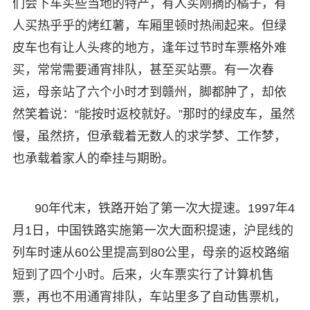
们会下车买些当地的特产，有人买刚摘的橘子，有
人买热乎乎的烤红薯，车厢里顿时热闹起来。但绿
皮车也有让人头疼的地方，逢年过节时车票格外难
买，常常需要通宵排队，甚至买站票。有一次春
运，母亲站了六个小时才到赣州，脚都肿了，却依
然笑着说：“能按时返校就好。”那时的绿皮车，虽然
慢，虽然挤，但承载着无数人的求学梦、工作梦，
也承载着家人的牵挂与期盼。
90年代末，铁路开始了第一次大提速。1997年4
月1日，中国铁路实施第一次大面积提速，沪昆线的
列车时速从60公里提高到80公里，母亲的返校路缩
短到了四个小时。后来，火车票实行了计算机售
票，再也不用通宵排队，车站里多了自动售票机，