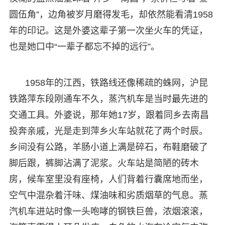
圆伍角”，边角被岁月磨得发毛，却依然能看清1958
年的印记。这是外婆这辈子第一次坐火车的凭证，
也是她口中“一辈子都忘不掉的远行”。
1958年的江西，铁路线还像稀疏的蛛网，沪昆
铁路萍东段刚通车不久，蒸汽机车是当时最先进的
交通工具。外婆说，那年她17岁，跟着同乡去南昌
投奔亲戚，光是走到萍乡火车站就花了两个时辰。
乡间没有公路，羊肠小道上满是碎石，布鞋磨破了
脚后跟，裤脚沾满了泥浆。火车站是简陋的砖木
房，候车室里没有座椅，人们背着行囊席地而坐，
空气中混杂着汗味、煤油味和劣质烟草的气息。蒸
汽机车进站时像一头咆哮的钢铁巨兽，浓烟滚滚，