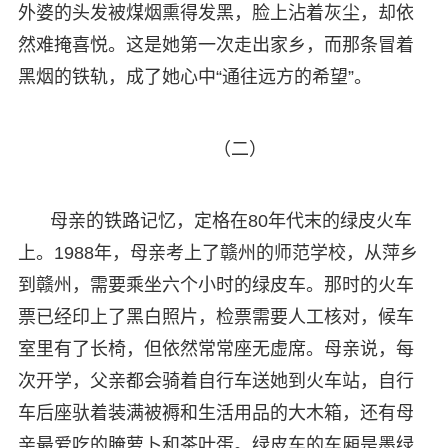
外婆的头发被煤烟熏得发黑，脸上沾着灰尘，却依
然难掩喜悦。这是她第一次走出家乡，而那条冒着
黑烟的铁轨，成了她心中“通往远方的希望”。
（二）
母亲的铁路记忆，定格在80年代末的绿皮火车
上。1988年，母亲考上了赣州的师范学校，从萍乡
到赣州，需要乘坐六个小时的绿皮车。那时的火车
票已经印上了黑白照片，检票需要人工核对，候车
室里有了长椅，但依然常常座无虚席。母亲说，每
次开学，父亲都会骑着自行车送她到火车站，自行
车后座驮着装满被褥和生活用品的大木箱，还有母
亲最爱吃的腌萝卜和茶叶蛋。绿皮车的车厢是墨绿