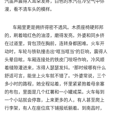
汽笛声震得人耳朵发疼，白色的水汽在冷空气中弥
漫，看不清车头的模样。
车厢里更是拥挤得密不透风。木质座椅硬邦邦
的，刷着暗红色的油漆，磨得发亮。外婆和同乡挤
在过道里，背包顶在胸前，连转身都困难。火车开
动时，车轮与铁轨撞击出“哐当哐当”的巨响，震得人
头晕目眩，车厢连接处的铁皮门吱呀作响，冷风顺
着缝隙灌进来，冻得人瑟瑟发抖。“那时候哪有什么
舒适可言，能坐上火车就不错了。”外婆常说，三个
多小时的路程，她全程站着，怀里紧紧抱着母亲塞
的布包，里面是几个红薯和一小罐咸菜。火车每到
一个小站就会停靠，上来更多的人，有人甚至爬上
行李架，有人在座位底下铺报纸躺着。到南昌时，