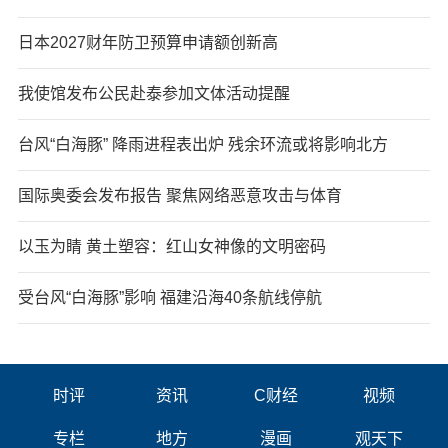
日本2027财年防卫预算申请额创新高
我使馆发布公民赴泰参加文体活动提醒
台风“白海豚” 降雨进程表出炉 残余环流或将影响北方
国际奥委会发布报告 聚焦网络恶意攻击与体育
以玉为睛 黄土塑容：红山女神像的文明密码
受台风“白海豚”影响 福建沿海40条航线停航
时评
资讯
C财经
视频
专栏
地方
漫画
观天下