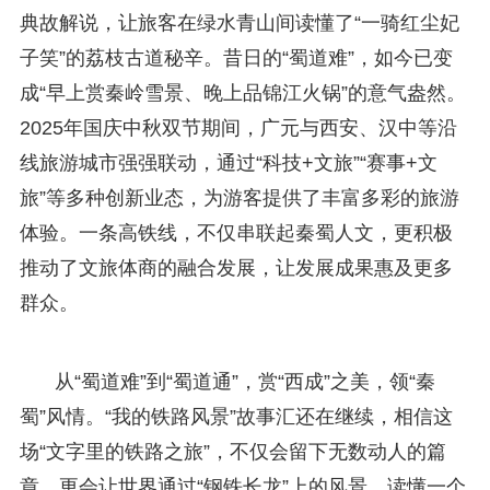
典故解说，让旅客在绿水青山间读懂了“一骑红尘妃
子笑”的荔枝古道秘辛。昔日的“蜀道难”，如今已变
成“早上赏秦岭雪景、晚上品锦江火锅”的意气盎然。
2025年国庆中秋双节期间，广元与西安、汉中等沿
线旅游城市强强联动，通过“科技+文旅”“赛事+文
旅”等多种创新业态，为游客提供了丰富多彩的旅游
体验。一条高铁线，不仅串联起秦蜀人文，更积极
推动了文旅体商的融合发展，让发展成果惠及更多
群众。
从“蜀道难”到“蜀道通”，赏“西成”之美，领“秦
蜀”风情。“我的铁路风景”故事汇还在继续，相信这
场“文字里的铁路之旅”，不仅会留下无数动人的篇
章，更会让世界通过“钢铁长龙”上的风景，读懂一个