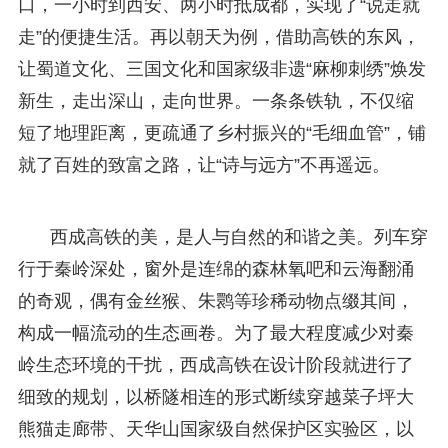
口，一小时到西安、两小时抵成都，实现了“说走就
走”的便捷生活。再以朝天为例，借助高铁的东风，
让蜀道文化、三国文化和国家级非遗“麻柳刺绣”焕发
新生，走出深山，走向世界。一条条铁轨，不仅缩
短了地理距离，更疏通了乡村振兴的“毛细血管”，铺
就了百姓的致富之路，让“诗与远方”不再遥远。
西成高铁的美，是人与自然的和谐之美。列车穿
行于秦岭深处，窗外是连绵的森林氧吧和云海翻涌
的奇观，偶有金丝猴、朱鹮等珍稀动物点缀其间，
构成一幅流动的生态画卷。为了最大程度减少对秦
岭生态环境的干扰，西成高铁在设计阶段就进行了
细致的规划，以桥隧相连的形式断续穿越菜子坪大
熊猫走廊带、天华山国家级自然保护区实验区，以