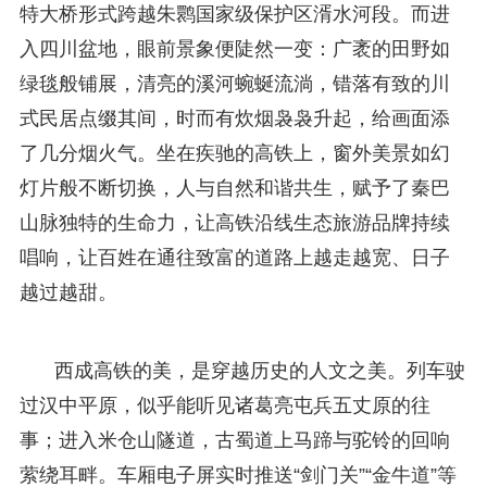
特大桥形式跨越朱鹮国家级保护区湑水河段。而进
入四川盆地，眼前景象便陡然一变：广袤的田野如
绿毯般铺展，清亮的溪河蜿蜒流淌，错落有致的川
式民居点缀其间，时而有炊烟袅袅升起，给画面添
了几分烟火气。坐在疾驰的高铁上，窗外美景如幻
灯片般不断切换，人与自然和谐共生，赋予了秦巴
山脉独特的生命力，让高铁沿线生态旅游品牌持续
唱响，让百姓在通往致富的道路上越走越宽、日子
越过越甜。
西成高铁的美，是穿越历史的人文之美。列车驶
过汉中平原，似乎能听见诸葛亮屯兵五丈原的往
事；进入米仓山隧道，古蜀道上马蹄与驼铃的回响
萦绕耳畔。车厢电子屏实时推送“剑门关”“金牛道”等