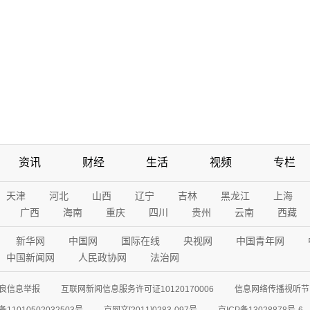
资讯
财经
生活
视频
专栏
天津
河北
山西
辽宁
吉林
黑龙江
上海
广西
海南
重庆
四川
贵州
云南
西藏
新华网
中国网
国际在线
央视网
中国青年网
中国新闻网
人民政协网
法治网
良信息举报
互联网新闻信息服务许可证10120170006
信息网络传播视听节目
11010502032503号
京网文[2011]0283-097号
京ICP备13028878号-6