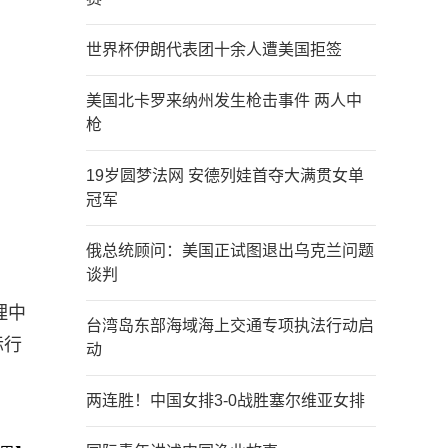
世界杯伊朗代表团十余人遭美国拒签
美国北卡罗来纳州发生枪击事件 两人中
枪
19岁圆梦法网 安德列娃首夺大满贯女单
冠军
俄总统顾问：美国正试图退出乌克兰问题
谈判
理中
台湾岛东部海域海上交通专项执法行动启
际行
动
两连胜！中国女排3-0战胜塞尔维亚女排