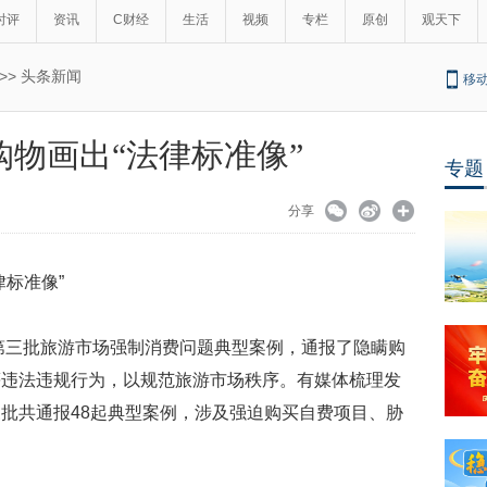
时评
资讯
C财经
生活
视频
专栏
原创
观天下
>>
头条新闻
移
物画出“法律标准像”
专题
分享
标准像”
年第三批旅游市场强制消费问题典型案例，通报了隐瞒购
等违法违规行为，以规范旅游市场秩序。有媒体梳理发
批共通报48起典型案例，涉及强迫购买自费项目、胁