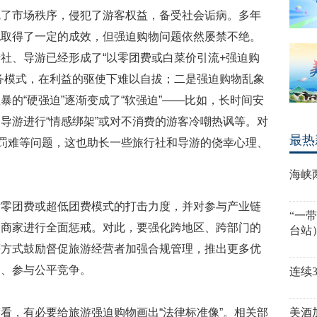
乱了市场秩序，侵犯了游客权益，备受社会诟病。多年
也取得了一定的成效，但强迫购物问题依然屡禁不绝。
社、导游已经形成了“以零团费或白菜价引流+强迫购
务模式，在利益的驱使下难以自拔；二是强迫购物乱象
的“硬强迫”逐渐变成了“软强迫”——比如，长时间安
导游进行“情感绑架”或对不消费的游客冷嘲热讽等。对
最热
处罚难等问题，这也助长一些旅行社和导游的侥幸心理、
海峡
对零团费或超低团费模式的打击力度，并对参与产业链
“一
的商家进行全面惩戒。对此，要强化跨地区、跨部门的
台站
等方式鼓励督促旅游经营者加强合规管理，推出更多优
客、参与公平竞争。
连续
看，有必要给旅游强迫购物画出“法律标准像”。相关部
美酒