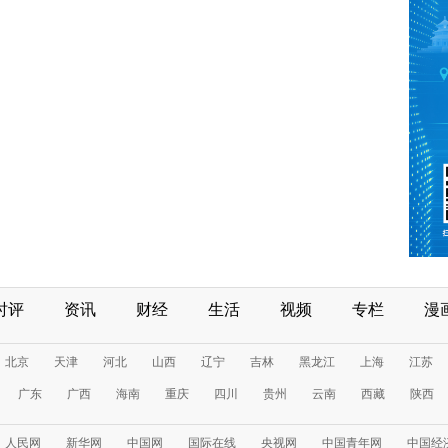
时评
资讯
财经
生活
视频
专栏
漫
北京
天津
河北
山西
辽宁
吉林
黑龙江
上海
江苏
广东
广西
海南
重庆
四川
贵州
云南
西藏
陕西
人民网
新华网
中国网
国际在线
央视网
中国青年网
中国经