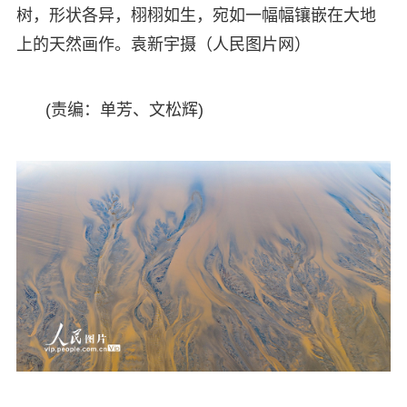
树，形状各异，栩栩如生，宛如一幅幅镶嵌在大地
上的天然画作。袁新宇摄（人民图片网）
(责编：单芳、文松辉)