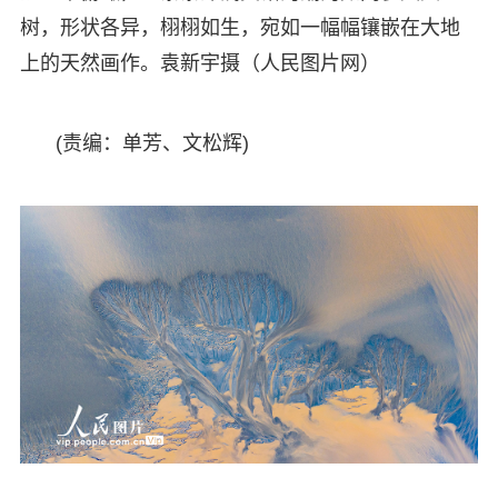
树，形状各异，栩栩如生，宛如一幅幅镶嵌在大地
上的天然画作。袁新宇摄（人民图片网）
(责编：单芳、文松辉)