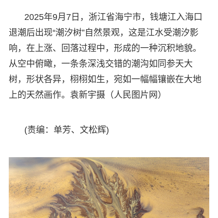
2025年9月7日，浙江省海宁市，钱塘江入海口
退潮后出现“潮汐树”自然景观，这是江水受潮汐影
响，在上涨、回落过程中，形成的一种沉积地貌。
从空中俯瞰，一条条深浅交错的潮沟如同参天大
树，形状各异，栩栩如生，宛如一幅幅镶嵌在大地
上的天然画作。袁新宇摄（人民图片网）
(责编：单芳、文松辉)