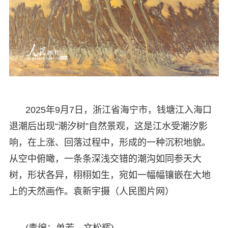
2025年9月7日，浙江省海宁市，钱塘江入海口
退潮后出现“潮汐树”自然景观，这是江水受潮汐影
响，在上涨、回落过程中，形成的一种沉积地貌。
从空中俯瞰，一条条深浅交错的潮沟如同参天大
树，形状各异，栩栩如生，宛如一幅幅镶嵌在大地
上的天然画作。袁新宇摄（人民图片网）
(责编：单芳、文松辉)