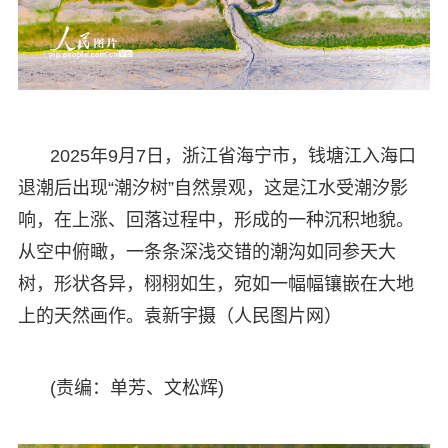
2025年9月7日，浙江省海宁市，钱塘江入海口
退潮后出现“潮汐树”自然景观，这是江水受潮汐影
响，在上涨、回落过程中，形成的一种沉积地貌。
从空中俯瞰，一条条深浅交错的潮沟如同参天大
树，形状各异，栩栩如生，宛如一幅幅镶嵌在大地
上的天然画作。袁新宇摄（人民图片网）
(责编：单芳、文松辉)