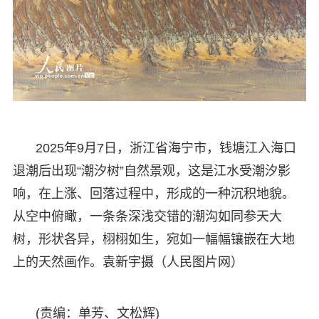
2025年9月7日，浙江省海宁市，钱塘江入海口
退潮后出现“潮汐树”自然景观，这是江水受潮汐影
响，在上涨、回落过程中，形成的一种沉积地貌。
从空中俯瞰，一条条深浅交错的潮沟如同参天大
树，形状各异，栩栩如生，宛如一幅幅镶嵌在大地
上的天然画作。袁新宇摄（人民图片网）
(责编：单芳、文松辉)