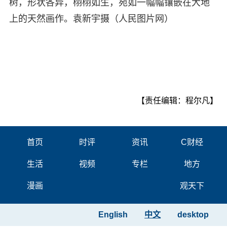
树，形状各异，栩栩如生，宛如一幅幅镶嵌在大地
上的天然画作。袁新宇摄（人民图片网）
【责任编辑：程尔凡】
首页
时评
资讯
C财经
生活
视频
专栏
地方
漫画
观天下
English
中文
desktop