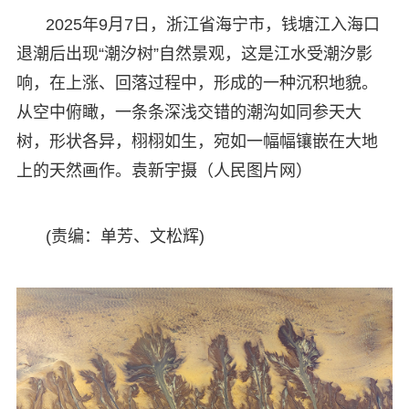
2025年9月7日，浙江省海宁市，钱塘江入海口
退潮后出现“潮汐树”自然景观，这是江水受潮汐影
响，在上涨、回落过程中，形成的一种沉积地貌。
从空中俯瞰，一条条深浅交错的潮沟如同参天大
树，形状各异，栩栩如生，宛如一幅幅镶嵌在大地
上的天然画作。袁新宇摄（人民图片网）
(责编：单芳、文松辉)