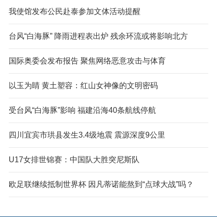
我使馆发布公民赴泰参加文体活动提醒
台风“白海豚” 降雨进程表出炉 残余环流或将影响北方
国际奥委会发布报告 聚焦网络恶意攻击与体育
以玉为睛 黄土塑容：红山女神像的文明密码
受台风“白海豚”影响 福建沿海40条航线停航
四川宜宾市珙县发生3.4级地震 震源深度9公里
U17女排世锦赛：中国队大胜突尼斯队
欧足联继续抵制世界杯 因凡蒂诺能熬到“点球大战”吗？