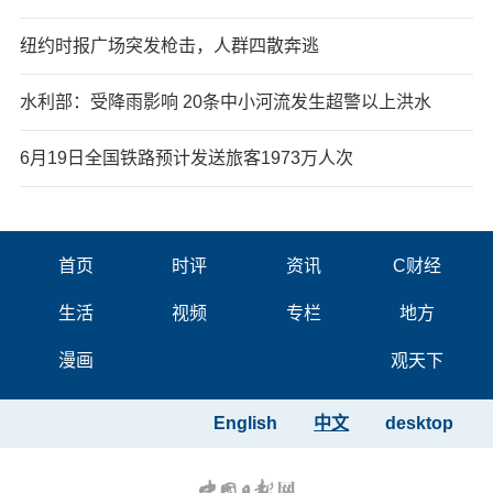
纽约时报广场突发枪击，人群四散奔逃
水利部：受降雨影响 20条中小河流发生超警以上洪水
6月19日全国铁路预计发送旅客1973万人次
首页
时评
资讯
C财经
生活
视频
专栏
地方
漫画
观天下
English
中文
desktop