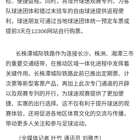
检、便捷返程。同时，将增开球迷观赛专列，为客
队球迷团体和错过末班车的自由球迷提供返程便
利，球迷朋友可通过当地球迷团体统一预定车票或
提前3天在12306网站自行购票。
长株潭城际铁路作为连接长沙、株洲、湘潭三市
的重要交通纽带，在推动区域一体化进程中发挥着
关键作用。长株潭城际铁路此前已推出定期票、计
次票等新型客票产品，再加上此次专门通道的开辟
以及观赛专列的开行，为球迷观赛提供了更加便
捷、实惠的出行选择。这不仅有利于提升球迷的观
赛体验，还将促进各地区体育文化的交流与传播，
带动更多人关注和参与足球运动。
（全媒体记者 叶竹 通讯员 刘雅杰）