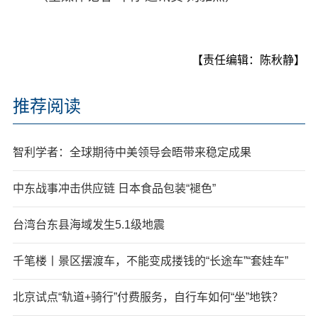
【责任编辑：陈秋静】
推荐阅读
智利学者：全球期待中美领导会晤带来稳定成果
中东战事冲击供应链 日本食品包装“褪色”
台湾台东县海域发生5.1级地震
千笔楼丨景区摆渡车，不能变成搂钱的“长途车”“套娃车”
北京试点“轨道+骑行”付费服务，自行车如何“坐”地铁？