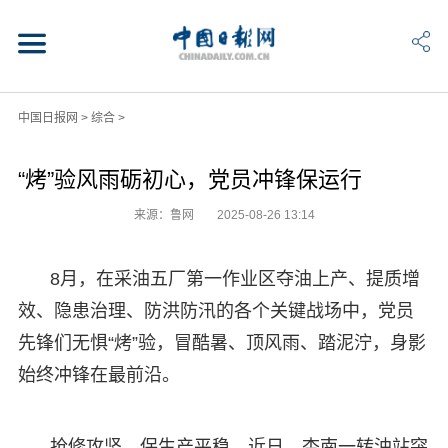
中国日报网
>
综合
>
“烤”验风雨砺初心，党员冲锋保运行
来源：鲁网
2025-08-26 13:14
8月，在采油五厂第一作业区夺油上产、提质增
效、隐患治理、防洪防汛的各个关键战场中，党员
先锋们无惧“烤”验，冒酷暑、顶风雨、踏泥泞，身影
始终冲锋在最前沿。
抢修攻坚，保生产平稳。近日，杏南一转油站突