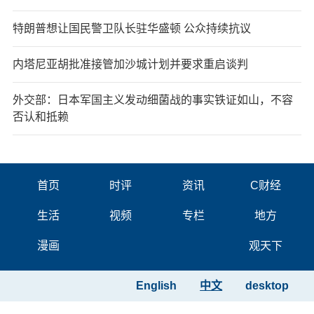
特朗普想让国民警卫队长驻华盛顿 公众持续抗议
内塔尼亚胡批准接管加沙城计划并要求重启谈判
外交部：日本军国主义发动细菌战的事实铁证如山，不容
否认和抵赖
首页
时评
资讯
C财经
生活
视频
专栏
地方
漫画
观天下
English
中文
desktop