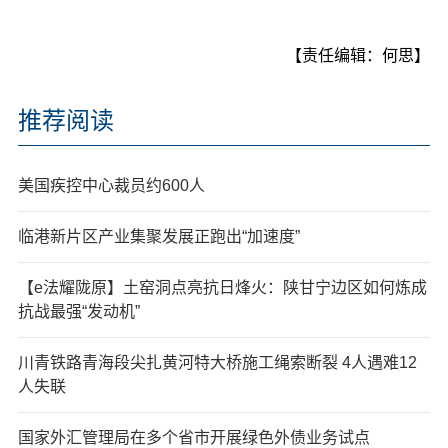
【责任编辑：何思】
推荐阅读
美国疾控中心裁员约600人
临港新片区产业集聚发展正跑出“加速度”
【e法耀陇原】土窑洞点亮抗日烽火：陕甘宁边区如何炼成
抗战最强“发动机”
川青铁路青海段尖扎黄河特大桥施工绳索断裂 4人遇难12
人失联
国家外汇管理局在多个省市开展绿色外债业务试点