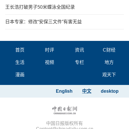
王长浩打破男子50米蝶泳全国纪录
日本专家：修改“安保三文件”有害无益
首页
时评
资讯
C财经
生活
视频
专栏
地方
漫画
观天下
English
中文
desktop
中国日报版权所有
Content@chinadaily.com.cn