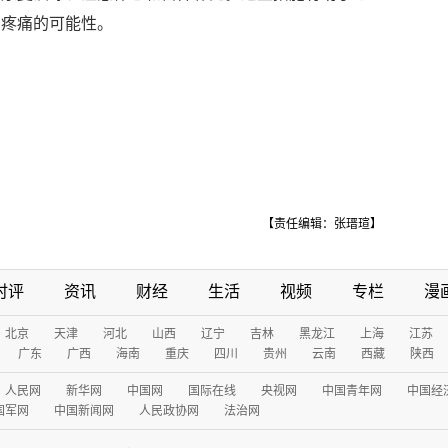
期疼痛的可能性。
【责任编辑：张瑨瑄】
时评
资讯
财经
生活
视频
专栏
漫
北京
天津
河北
山西
辽宁
吉林
黑龙江
上海
江苏
广东
广西
海南
重庆
四川
贵州
云南
西藏
陕西
人民网
新华网
中国网
国际在线
央视网
中国青年网
中国经
国军网
中国新闻网
人民政协网
法治网