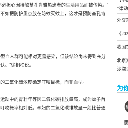
不必担心因接触基孔肯雅热患者的生活用品而被传染。”
“律
，不如把防护重点放在防蚊灭蚊上，这才是预防基孔肯
外交
《2
我国
O型血人群可能相对更易感染，但该结论尚未得到充分
北京
认。”徐桐柏说。
涉嫌
放的二氧化碳浓度确定叮咬目标，而非血型。
为
、运动中的青壮年等因二氧化碳排放量高，成为蚊子首
被叮咬概率相对低。孕妇的二氧化碳排放量一般比普通
。