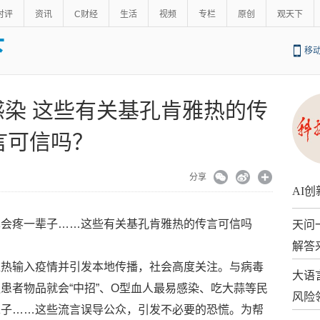
时评
资讯
C财经
生活
视频
专栏
原创
观天下
下
移
染 这些有关基孔肯雅热的传
言可信吗？
分享
AI
也会疼一辈子……这些有关基孔肯雅热的传言可信吗
天问
解答
雅热输入疫情并引发本地传播，社会高度关注。与病毒
大语
患者物品就会“中招”、O型血人最易感染、吃大蒜等民
风险
辈子……这些流言误导公众，引发不必要的恐慌。为帮