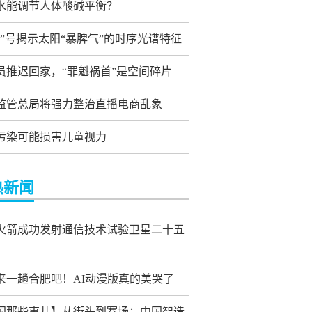
水能调节人体酸碱平衡？
和”号揭示太阳“暴脾气”的时序光谱特征
员推迟回家，“罪魁祸首”是空间碎片
监管总局将强力整治直播电商乱象
污染可能损害儿童视力
热新闻
火箭成功发射通信技术试验卫星二十五
来一趟合肥吧！AI动漫版真的美哭了
国那些事儿】从街头到赛场：中国智造