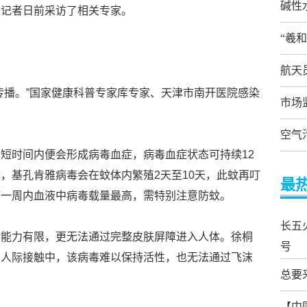
碱性
报记者日前采访了相关专家。
“羲
航天
传播。”国家健康科普专家库专家、天津市南开医院感染
市场
空气
短时间内便会形成病毒血症，病毒血症状态可持续12
，基孔肯雅病毒会在蚊体内繁殖2天至10天，此蚊再叮
最
病一周内血液中病毒载量最高，需特别注意防蚊。
长五
活能力有限，更无法通过完整皮肤屏障进入人体。徐桐
号
常人际接触中，该病毒难以保持活性，也无法通过飞沫
总要
【中